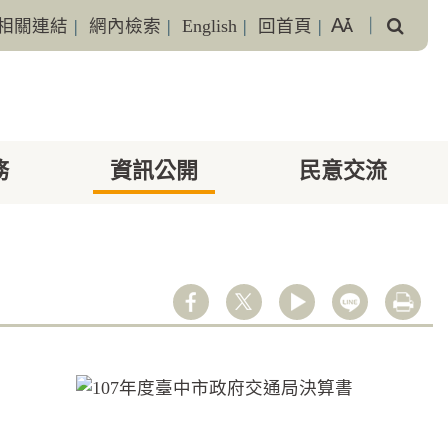
搜
相關連結
|
網內檢索
|
English
|
回首頁
|
｜
尋
務
資訊公開
民意交流
youtube
line
列印