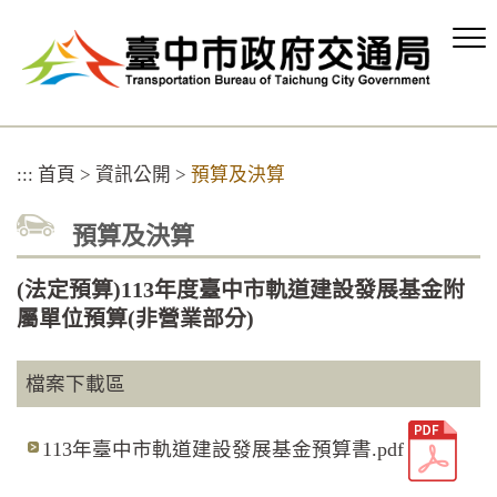
跳
到
主
要
內
容
區
:::
首頁
>
資訊公開
>
預算及決算
塊
預算及決算
(法定預算)113年度臺中市軌道建設發展基金附
屬單位預算(非營業部分)
檔案下載區
113年臺中市軌道建設發展基金預算書.pdf