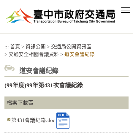
跳
到
主
要
內
容
區
:::
首頁
>
資訊公開
>
交通局公開資訊區
塊
>
交通安全相關會議資料
>
道安會議紀錄
道安會議紀錄
(99年度)99年第431次會議紀錄
檔案下載區
第431會議紀錄.doc