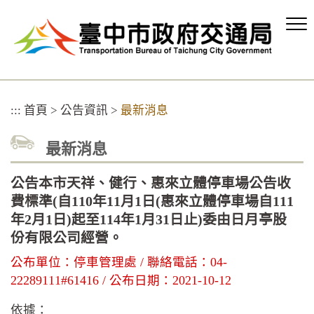
跳
到
主
要
內
容
區
:::
首頁
>
公告資訊
>
最新消息
塊
最新消息
公告本市天祥、健行、惠來立體停車場公告收
費標準(自110年11月1日(惠來立體停車場自111
年2月1日)起至114年1月31日止)委由日月亭股
份有限公司經營。
公布單位：停車管理處 / 聯絡電話：04-
22289111#61416 / 公布日期：2021-10-12
依據：