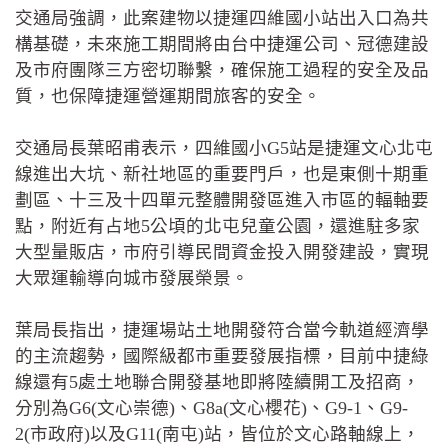
交通局強調，此案建物以捷運四維國小站出入口為共
構基礎，未來施工期間將由台中捷運公司、冠德建設
及市府團隊三方密切聯繫，確保施工過程的安全及品
質，也保障捷運營運期間旅客的安全。
交通局長葉昭甫表示，四維國小G5站是捷運文心北屯
線進出大坑、新社地區的重要門戶，也是東側十期重
劃區、十三及十四單元整體開發區進入市區的輻軸要
點，附近有占地5公頃的北屯兒童公園，還進駐多家
大型量販店，市府引導民間資金投入開發建設，實現
大眾運輸導向城市發展榮景。
葉局長指出，捷運場站土地開發符合當今軌道經濟學
的主流趨勢，國際級都市重要發展指標，目前中捷綠
線還有5處土地聯合開發基地即將陸續開工及招商，
分別為G6(文心崇德)、G8a(文心櫻花)、G9-1、G9-
2(市政府)以及G11(南屯)站，皆位於文心路軸線上，