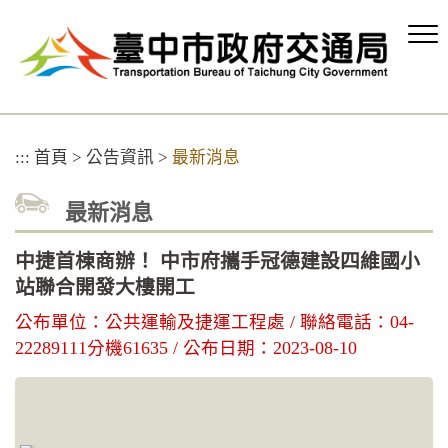
跳
到
主
要
內
容
區
:::
首頁
>
公告資訊
>
最新消息
塊
最新消息
中捷首棟商辦！ 中市府攜手冠德建設四維國小
站聯合開發大樓開工
公布單位：公共運輸及捷運工程處 / 聯絡電話：04-
22289111分機61635 / 公布日期：2023-08-10