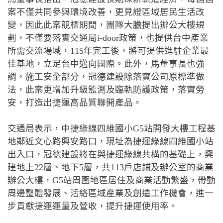
案不僅共同參與環境改善，更見證區域居民生活改
變，因此此案競標期間，團隊大膽提出辦公大樓規
劃，不僅要落實交通局i-door政策，也提供台中產業
所需交流場域，115年完工後，將可提供進駐企業最
佳基地，立足台中邁向國際。此外，馬董事長也強
調，施工安全部分，冠德建設除落實公司原標準做
法，此案更增加升級監測及臨軌防護政策，落實勞
安，打造出捷運高品質聯開產品。
交通局表示，中捷綠線四維國小G5站開發大樓工程基
地鄰近文心路興安路口，現址為捷運綠線四維國小站
出入口，冠德建設將在與捷運綠線共構的基礎上，興
建地上22層、地下5層，共113戶店鋪及辦公室的商業
辦公大樓，G5站周圍地區居住及商業活動繁盛，帶動
周邊整體發展、活絡區域產業及創造工作機會，進一
步貢獻捷運運量及營收，提升捷運使用率。