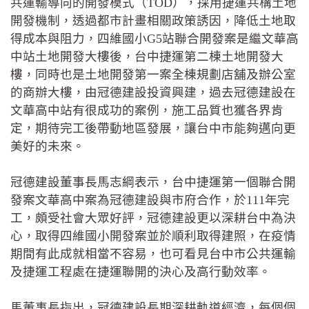
共運輸導向的開發模式（TOD），採用捷運共構土地
開發機制，透過都市計畫相關政策誘因，降低土地取
得成本與阻力，四維國小G5站聯合開發案是繼文華高
中站土地開發大樓後，台中捷運第二棟土地開發大
樓，同時也是土地開發第一案全棟規劃店舖及辦公室
的商辦大樓，由冠德建設投資興建，過去冠德建設在
文華高中站有很成功的案例，施工品質也獲各界肯
定，期待完工後帶動地區發展，讓台中市能夠邁向更
美好的未來。
冠德建設董事長馬志綱表示，台中捷運第一個聯合開
發案文華高中案為冠德建設與市府合作，於111年完
工，頗受社會大眾好評，冠德建設更以深耕台中為決
心，取得四維國小開發案並於順利取得建照，在疫情
期間有此成就相當不容易，也可看見台中市公共運輸
及捷運工程處在捷運聯開的決心及高行動效率。
馬董事長指出，冠德建設長期深耕軌道經濟，每個個