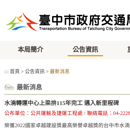
跳
到
主
要
內
容
區
塊
本局簡介
公告資訊
:::
首頁
>
公告資訊
>
最新消息
最新消息
水湳轉運中心上梁拚115年完工 邁入新里程碑
公布單位：公共運輸及捷運工程處 / 聯絡電話：04-22289111
榮獲2022國家卓越建設獎最高榮譽卓越獎的台中市水湳