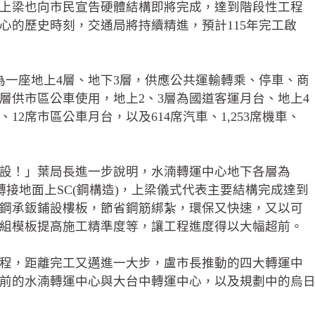
上梁也向市民宣告硬體結構即將完成，達到階段性工程
心的歷史時刻，交通局將持續精進，預計115年完工啟
為一座地上4層、地下3層，供應公共運輸轉乘、停車、商
層供市區公車使用，地上2、3層為國道客運月台、地上4
2席市區公車月台，以及614席汽車、1,253席機車、
設！」葉局長進一步說明，水湳轉運中心地下各層為
)轉接地面上SC(鋼構造)，上梁儀式代表主要結構完成達到
鋼承鈑鋪設樓板，節省鋼筋綁紮，環保又快速，又以可
組模板提高施工精準度等，讓工程進度得以大幅超前。
程，距離完工又邁進一大步，盧市長推動的四大轉運中
前的水湳轉運中心與大台中轉運中心，以及規劃中的烏