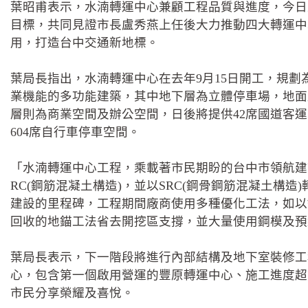
葉昭甫表示，水湳轉運中心兼顧工程品質與進度，今日
目標，共同見證市長盧秀燕上任後大力推動四大轉運中
用，打造台中交通新地標。
葉局長指出，水湳轉運中心在去年9月15日開工，規劃
業機能的多功能建築，其中地下層為立體停車場，地面
層則為商業空間及辦公空間，日後將提供42席國道客運、1
604席自行車停車空間。
「水湳轉運中心工程，乘載著市民期盼的台中市領航建
RC(鋼筋混凝土構造)，並以SRC(鋼骨鋼筋混凝土構造
建設的里程碑，工程期間廠商使用多種優化工法，如以
回收的地錨工法省去開挖區支撐，並大量使用鋼模及預
葉局長表示，下一階段將進行內部結構及地下室裝修工
心，包含第一個啟用營運的豐原轉運中心、施工進度超
市民分享榮耀及喜悅。