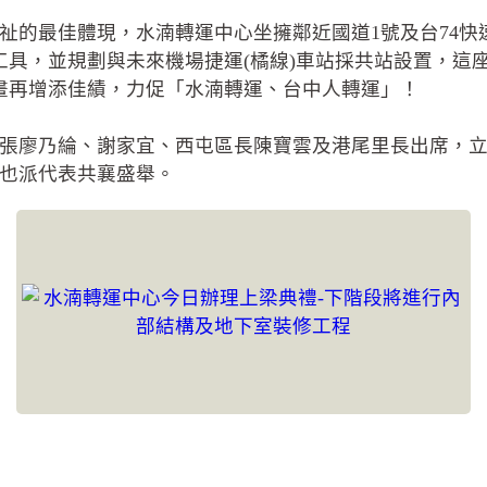
祉的最佳體現，水湳轉運中心坐擁鄰近國道1號及台74
共運輸工具，並規劃與未來機場捷運(橘線)車站採共站設置
計畫再增添佳績，力促「水湳轉運、台中人轉運」！
張廖乃綸、謝家宜、西屯區長陳寶雲及港尾里長出席，
也派代表共襄盛舉。