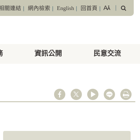
搜
相關連結
|
網內檢索
|
English
|
回首頁
|
｜
尋
務
資訊公開
民意交流
youtube
line
列印