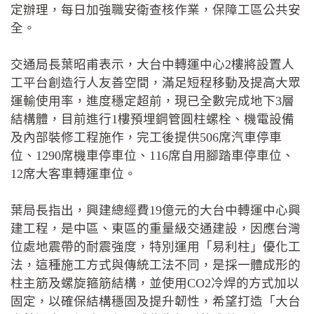
定辦理，每日加強職安衛查核作業，保障工區公共安
全。
交通局長葉昭甫表示，大台中轉運中心2樓將設置人
工平台創造行人友善空間，滿足短程移動及提高大眾
運輸使用率，進度穩定超前，現已全數完成地下3層
結構體，目前進行1樓預埋鋼管圓柱螺栓、機電設備
及內部裝修工程施作，完工後提供506席汽車停車
位、1290席機車停車位、116席自用腳踏車停車位、
12席大客車轉運車位。
葉局長指出，興建總經費19億元的大台中轉運中心興
建工程，是中區、東區的重量級交通建設，因應台灣
位處地震帶的耐震強度，特別運用「易利柱」優化工
法，這種施工方式與傳統工法不同，是採一體成形的
柱主筋及螺旋箍筋結構，並使用CO2冷焊的方式加以
固定，以確保結構穩固及提升韌性，希望打造「大台