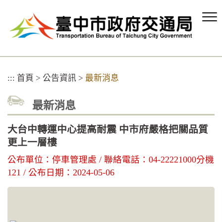
跳
到
主
要
內
容
區
:::
首頁
>
公告資訊
>
最新消息
塊
最新消息
大台中轉運中心提高耐震 中市府嚴格把關品質
更上一層樓
公布單位：停車管理處 / 聯絡電話：04-22221000分機
121 / 公布日期：2024-05-06