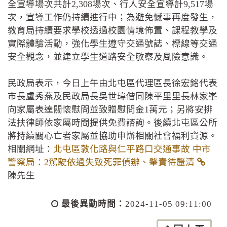
全宣導場次共計2,308場次、行人安全宣導計9,517場
次，宣導工作仍持續進行中；為避免憾事再度發生，
教育局持續要求學校透過校園情境佈置、課程教學及
實際體驗活動，強化學生遵守交通號誌、標線等交通
安全觀念，並建立學生道路安全敏察及風險意識。
民政局表示，今日上午由北屯區代理區長徐宏銘代表
市長盧秀燕及民政局長吳世瑋偕同陳平里里長林家峯
向家屬表達關懷慰問並致贈慰問金1萬元；另將安排
法扶律師依家屬時間提供免費諮詢。後續北屯區公所
將持續關心亡者家屬並協助申辦相關社會福利資源。
相關網址：
北屯區敦化路與仁平路口交通事故 中市
警察局：2駕駛依過失致死罪偵辦、肇責待釐清
陳先生
最後異動時間：
2024-11-05 09:11:00