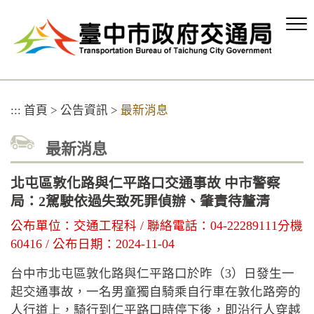
跳
到
主
要
內
容
區
:::
首頁
>
公告資訊
>
最新消息
塊
最新消息
北屯區敦化路與仁平路口交通事故 中市警察
局：2駕駛依過失致死罪偵辦、肇責待釐清
公布單位：交通工程科 / 聯絡電話：04-22289111分機
60416 / 公布日期：2024-11-04
台中市北屯區敦化路與仁平路口於昨（3）日發生一
起交通事故，一名男童獨自騎乘自行車在敦化路旁的
人行道上，騎行到仁平路口時停下後，即沿行人穿越