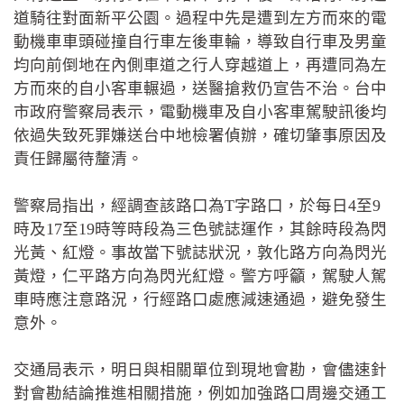
道騎往對面新平公園。過程中先是遭到左方而來的電
動機車車頭碰撞自行車左後車輪，導致自行車及男童
均向前倒地在內側車道之行人穿越道上，再遭同為左
方而來的自小客車輾過，送醫搶救仍宣告不治。台中
市政府警察局表示，電動機車及自小客車駕駛訊後均
依過失致死罪嫌送台中地檢署偵辦，確切肇事原因及
責任歸屬待釐清。
警察局指出，經調查該路口為T字路口，於每日4至9
時及17至19時等時段為三色號誌運作，其餘時段為閃
光黃、紅燈。事故當下號誌狀況，敦化路方向為閃光
黃燈，仁平路方向為閃光紅燈。警方呼籲，駕駛人駕
車時應注意路況，行經路口處應減速通過，避免發生
意外。
交通局表示，明日與相關單位到現地會勘，會儘速針
對會勘結論推進相關措施，例如加強路口周邊交通工