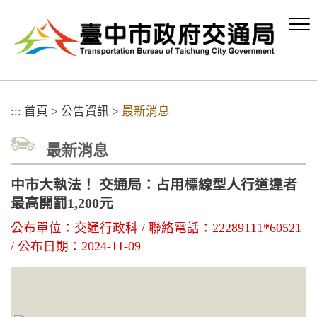
跳
到
主
要
內
容
區
:::
首頁
>
公告資訊
>
最新消息
塊
最新消息
中市大執法！ 交通局：占用標線型人行道違者
最高開罰1,200元
公布單位：交通行政科 / 聯絡電話：22289111*60521
/ 公布日期：2024-11-09