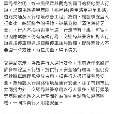
葉局長說明，近來受民眾與觀光客矚目的標線型人行
道，以西屯區逢甲商圈「福星路(逢甲路至福星北路)
道路交通及人行環境改善工程」為例，繪設標線型人
行道後，綿延綠色的標線，被稱為像「清涼薄荷牙
膏」，行人不必再與車爭道，行走時有「線」可循，
但因應駕駛人仍有違規行為，交通局與警方針對人行
道違規停車與違規臨時停車加強取締，提醒駕駛人不
要圖一時方便，荷包失血，得不償失。
交通局表示，為改善行人通行安全，市府近年來設置
許多標線型人行道，提供行人安全通行環境，但仍有
駕駛將車輛違規停放占用，損害行人通行權利與安
全，為維護人行用路環境及通行安全，除了有賴市民
共同努力外，交通局與警察局以行人眾多、通行頻繁
等商圈或地區之人行空間列為優先重點執法違停區
域，一同捍衛行人用路安全。