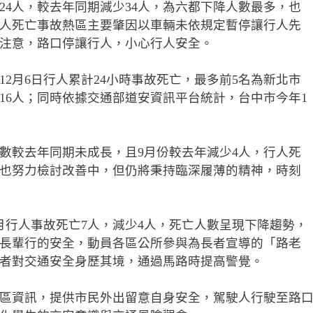
124人，較去年同期減少34人，為六都下降人數最多，也
人死亡事故熱區主要肇因以車輛未依規定暫停讓行人先
注意，路口停讓行人，小心行人安全。
2月6日行人累計24小時事故死亡，最多前5名為新北市
雄市16人；同時依據交通部道安資訊平台統計，台中市今年1
數較去年同期未成長，且9月份較去年減少4人，行人死
也努力檢討改善中，但仍將秉持臨深履薄的精神，時刻
月行人事故死亡7人，減少4人，死亡人數呈現下降趨勢，
長輩行的安全，動員各區公所參與為長者宣導的「路老
者對交通安全身歷其境，通過馬路時提高警覺。
區資訊，提供市民外出留意自身安全，駕駛人行駛至路