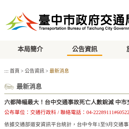
跳
到
主
要
內
容
區
塊
本局簡介
公告資訊
:::
首頁
>
公告資訊
>
最新消息
最新消息
六都降幅最大！台中交通事故死亡人數銳減 中市
公布單位：交通行政科 / 聯絡電話：04-22289111#60522 
依據交通部道安資訊平台統計，台中今年1至9月交通事故