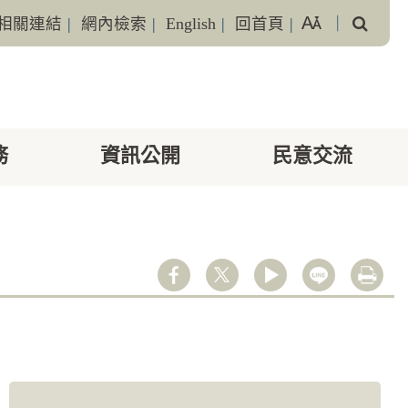
搜
相關連結
|
網內檢索
|
English
|
回首頁
|
｜
尋
務
資訊公開
民意交流
youtube
line
列印