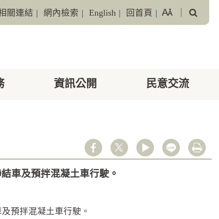
搜
相關連結
|
網內檢索
|
English
|
回首頁
|
｜
尋
務
資訊公開
民意交流
youtube
line
列印
、聯結車及預拌混凝土車行駛。
結車及預拌混凝土車行駛。