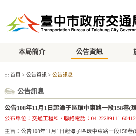
跳
到
主
要
內
容
區
塊
本局簡介
公告資訊
:::
首頁
>
公告資訊
>
公告訊息
公告訊息
公告108年11月1日起潭子區環中東路一段15
公布單位：交通工程科 / 聯絡電話：04-22289111-60412 
主旨：公告108年11月1日起潭子區環中東路一段15