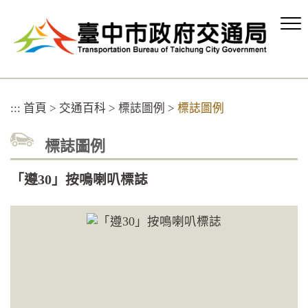
跳
到
主
要
內
容
區
:::
首頁
>
交通百科
>
標誌圖例
>
標誌圖例
塊
標誌圖例
「遵30」按鳴喇叭標誌