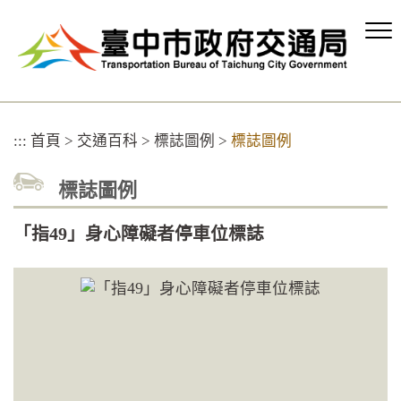
跳
到
主
要
內
容
區
:::
首頁
>
交通百科
>
標誌圖例
>
標誌圖例
塊
標誌圖例
「指49」身心障礙者停車位標誌