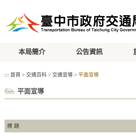
跳
到
主
要
內
容
區
塊
本局簡介
公告資訊
:::
首頁
>
交通百科
>
交通宣導
>
平面宣導
平面宣導
標 題