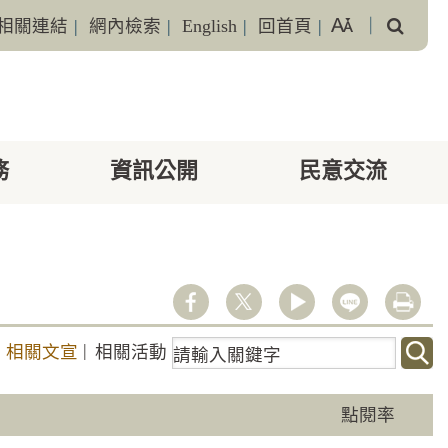
搜
相關連結
|
網內檢索
|
English
|
回首頁
|
｜
尋
務
資訊公開
民意交流
youtube
line
列印
關
｜
|
相關文宣
相關活動
鍵
字
點閱率
搜