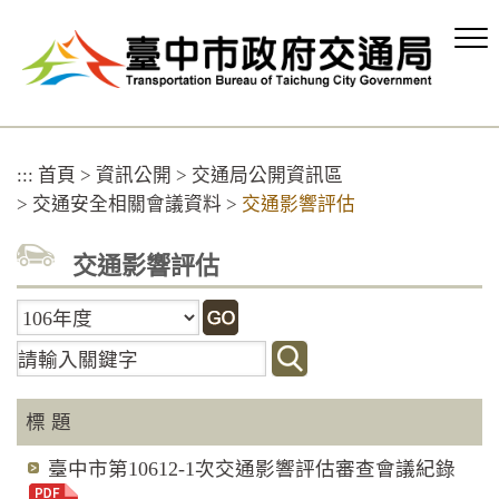
跳
到
主
要
內
容
區
:::
首頁
>
資訊公開
>
交通局公開資訊區
塊
>
交通安全相關會議資料
>
交通影響評估
交通影響評估
關
鍵
字
搜
標 題
尋
臺中市第10612-1次交通影響評估審查會議紀錄