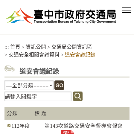
跳
到
主
要
內
容
區
:::
首頁
>
資訊公開
>
交通局公開資訊區
塊
>
交通安全相關會議資料
>
道安會議紀錄
道安會議紀錄
關
鍵
字
搜
分類
標 題
尋
112年度
第143次道路交通安全督導會報會