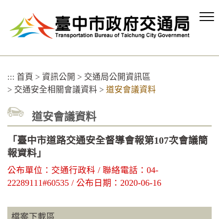
跳
到
主
要
內
容
區
:::
首頁
>
資訊公開
>
交通局公開資訊區
塊
>
交通安全相關會議資料
>
道安會議資料
道安會議資料
「臺中市道路交通安全督導會報第107次會議簡
報資料」
公布單位：交通行政科 / 聯絡電話：04-
22289111#60535 / 公布日期：2020-06-16
檔案下載區