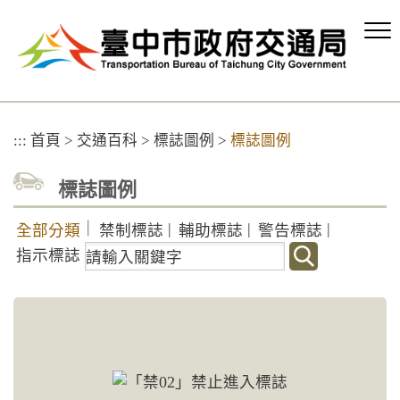
跳
到
主
要
內
容
區
:::
首頁
>
交通百科
>
標誌圖例
>
標誌圖例
塊
標誌圖例
｜
|
|
|
全部分類
禁制標誌
輔助標誌
警告標誌
關
指示標誌
鍵
字
搜
尋