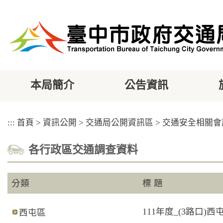
跳
到
主
要
內
容
區
塊
本局簡介
公告資訊
:::
首頁
>
資訊公開
>
交通局公開資訊區
>
交通安全相關會
各行政區交通調查資料
分類
標 題
111年度_(3路口
西屯區