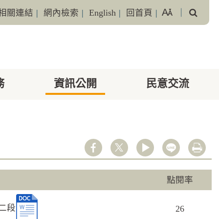
搜
相關連結
|
網內檢索
|
English
|
回首頁
|
｜
尋
務
資訊公開
民意交流
youtube
line
列印
點閱率
二段
26