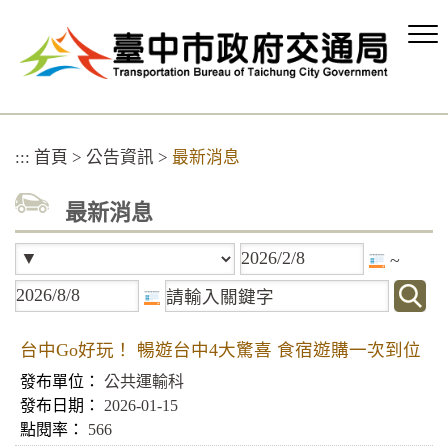
跳
到
主
要
內
容
區
:::
首頁
>
公告資訊
>
最新消息
塊
最新消息
~
台中Go好玩！ 暢遊台中4大驚喜 食宿遊購一次到位
公共運輸科
2026-01-15
566