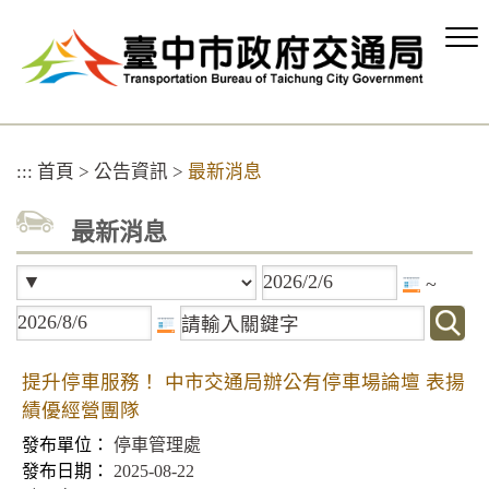
跳
到
主
要
內
容
區
:::
首頁
>
公告資訊
>
最新消息
塊
最新消息
~
提升停車服務！ 中市交通局辦公有停車場論壇 表揚
績優經營團隊
停車管理處
2025-08-22