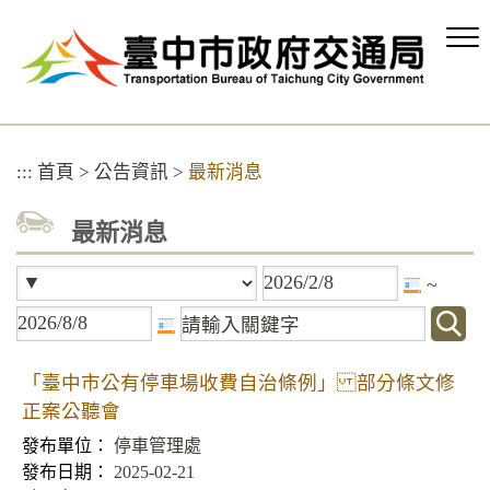
跳
到
主
要
內
容
區
:::
首頁
>
公告資訊
>
最新消息
塊
最新消息
~
「臺中市公有停車場收費自治條例」 部分條文修
正案公聽會
停車管理處
2025-02-21