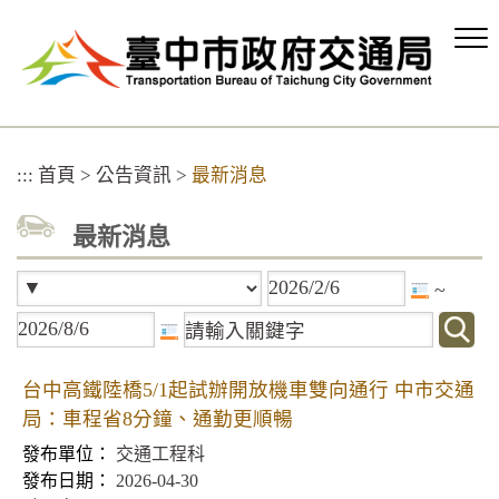
跳
到
主
要
內
容
區
:::
首頁
>
公告資訊
>
最新消息
塊
最新消息
~
台中高鐵陸橋5/1起試辦開放機車雙向通行 中市交通
局：車程省8分鐘、通勤更順暢
交通工程科
2026-04-30