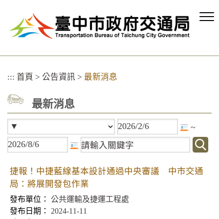
跳
到
主
要
內
容
區
:::
首頁
>
公告資訊
>
最新消息
塊
最新消息
~
捷報！中捷藍線基本設計通過中央審議 中市交通
局：將展開發包作業
公共運輸及捷運工程處
2024-11-11